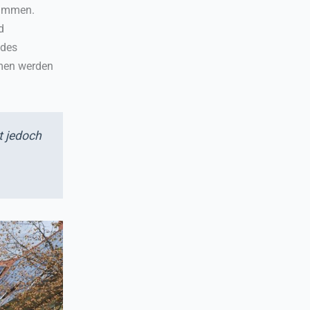
timmen.
d
 des
mmen werden
t jedoch