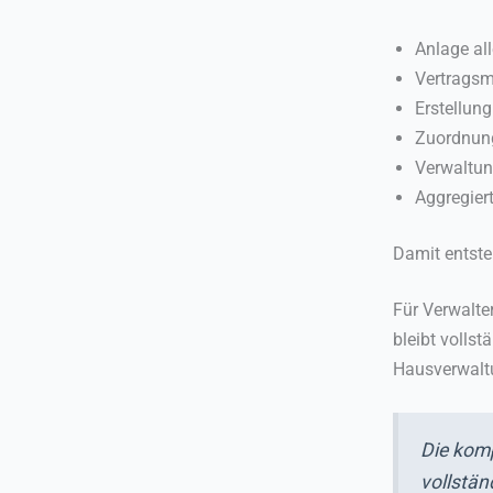
Anlage al
Vertrags
Erstellun
Zuordnun
Verwaltu
Aggregier
Damit entste
Für Verwalte
bleibt volls
Hausverwalt
Die komp
vollstä