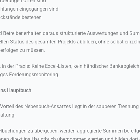
rderungen offen sind
hlungen eingegangen sind
ckstände bestehen
d Betreiber erhalten daraus strukturierte Auswertungen und Su
ellen Status des gesamten Projekts abbilden, ohne selbst einzel
erfolgen zu müssen.
 in der Praxis: Keine Excel-Listen, kein händischer Bankabgleich
iges Forderungsmonitoring.
 ins Hauptbuch
r Vorteil des Nebenbuch-Ansatzes liegt in der sauberen Trennung
altung.
elbuchungen zu übergeben, werden aggregierte Summen bereitges
en direkt ins Hauptbuch übernommen werden und bilden dort 