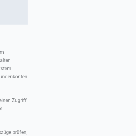
em
alten
ystem
 Kundenkonten
einen Zugriff
im
szüge prüfen,