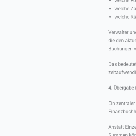
welche Fo
welche Za
welche Rü
Verwalter un
die den aktu
Buchungen v
Das bedeutet
zeitaufwend
4. Übergabe
Ein zentrale
Finanzbuchh
Anstatt Einz
Summen könn