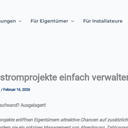
sungen
Für Eigentümer
Für Installateure
stromprojekte einfach verwalte
e
/
Februar 16, 2026
aufwand? Ausgelagert!
rojekte eröffnen Eigentümern attraktive Chancen auf zusätzliche
ordern sie ein präzises Management von Abrechnung, Zahlungs