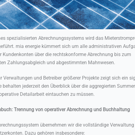
nes spezialisierten Abrechnungssystems wird das Mieterstrompro
führt. mia energie kümmert sich um alle administrativen Aufg
er Kundenkonten über die rechtskonforme Abrechnung bis zum
rten Zahlungsabgleich und abgestimmten Mahnwesen.
 Verwaltungen und Betreiber größerer Projekte zeigt sich ein sig
e behalten jederzeit den Überblick über die aggregierten Summe
 operative Detailarbeit eintauchen zu müssen.
nbuch: Trennung von operativer Abrechnung und Buchhaltung
brechnungssystem übernehmen wir die vollständige Verwaltung
tzerkonten. Dazu gehören insbesondere: