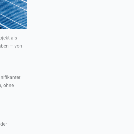
jekt als
aben – von
nifikanter
n, ohne
 der