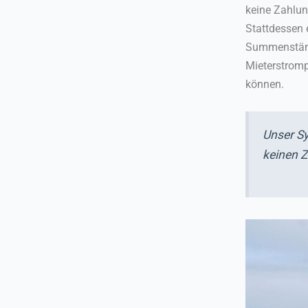
keine Zahlu
Stattdessen 
Summenstände
Mieterstromp
können.
Unser Sy
keinen Z