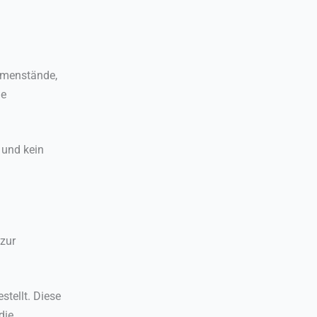
mmenstände,
ne
 und kein
 zur
tellt. Diese
die