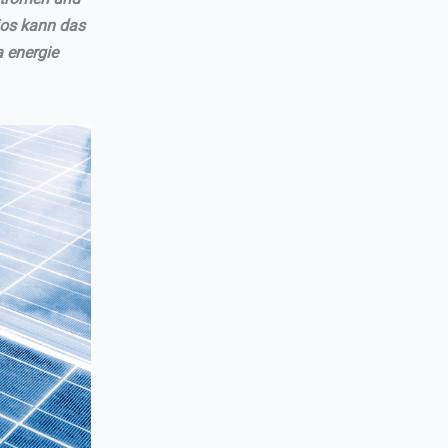
ios kann das
 energie